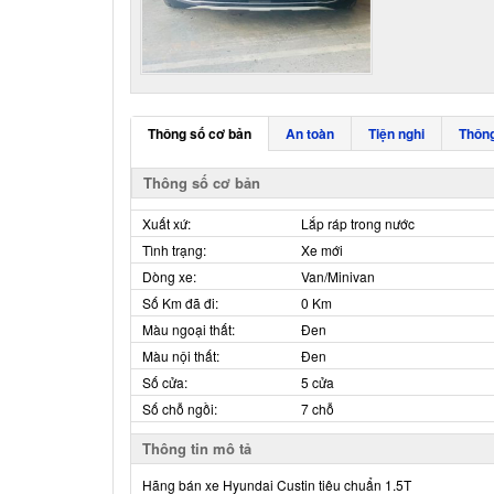
Thông số cơ bản
An toàn
Tiện nghi
Thông
Thông số cơ bản
Xuất xứ:
Lắp ráp trong nước
Tình trạng:
Xe mới
Dòng xe:
Van/Minivan
Số Km đã đi:
0 Km
Màu ngoại thất:
Đen
Màu nội thất:
Đen
Số cửa:
5 cửa
Số chỗ ngồi:
7 chỗ
Thông tin mô tả
Hãng bán xe Hyundai Custin tiêu chuẩn 1.5T