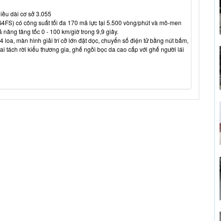
iều dài cơ sở 3.055
 G4FS) có công suất tối đa 170 mã lực tại 5.500 vòng/phút và mô-men
 năng tăng tốc 0 - 100 km/giờ trong 9,9 giây.
 loa, màn hình giải trí cỡ lớn đặt dọc, chuyển số điện tử bằng nút bấm,
i tách rời kiểu thương gia, ghế ngồi bọc da cao cấp với ghế người lái