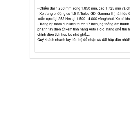
- Chiều dài 4.950 mm, rộng 1.850 mm, cao 1.725 mm và ch
- Xe trang bị động cơ 1.5 lít Turbo-GDi Gamma II (mã hiệu
xoắn cực đại 253 Nm tại 1.500 - 4.000 vòng/phút. Xe có khả
- Trang bị: mâm đúc kích thước 17 inch, hệ thống âm thanh 4
phanh tay điện tử kèm tính năng Auto Hold, hàng ghế thứ ha
chỉnh điện tích hợp bộ nhớ ghế....
Quý khách nhanh tay liên hệ để nhận ưu đãi hấp dẫn nhất!